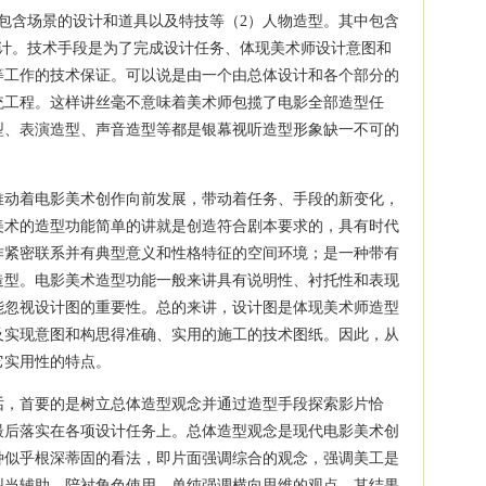
包含场景的设计和道具以及特技等（2）人物造型。其中包含
计。技术手段是为了完成设计任务、体现美术师设计意图和
等工作的技术保证。可以说是由一个由总体设计和各个部分的
统工程。这样讲丝毫不意味着美术师包揽了电影全部造型任
型、表演造型、声音造型等都是银幕视听造型形象缺一不可的
推动着电影美术创作向前发展，带动着任务、手段的新变化，
美术的造型功能简单的讲就是创造符合剧本要求的，具有时代
作紧密联系并有典型意义和性格特征的空间环境；是一种带有
造型。电影美术造型功能一般来讲具有说明性、衬托性和表现
能忽视设计图的重要性。总的来讲，设计图是体现美术师造型
及实现意图和构思得准确、实用的施工的技术图纸。因此，从
它实用性的特点。
话，首要的是树立总体造型观念并通过造型手段探索影片恰
最后落实在各项设计任务上。总体造型观念是现代电影美术创
种似乎根深蒂固的看法，即片面强调综合的观念，强调美工是
型当辅助、陪衬角色使用，单纯强调横向思维的观点，其结果