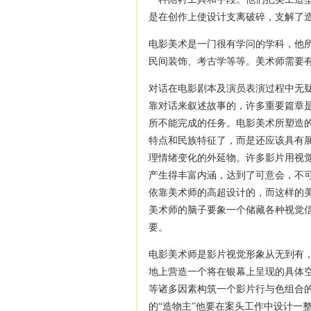
是在创作上使设计支离破碎，支解了
电影美术是一门很有学问的学科，他
民间装饰、考古学等等。美术师需要
对话在电影剧本及演员表演过程中无
靠对话来叙述故事的，许多重要篇章
所不能完成的任务。电影美术所塑造
特点和民族特征了，而是还应该具有
理情绪变化的外延物。许多影片用视
产生得丰富内涵，达到了可意会，不
依靠美术师的高超设计的，而这样的美
美术师的脑子要象一个储藏各种视觉
要。
电影美术师是影片视觉形象从无到有
地上营造一个将在银幕上呈现的具体
等诸多因素构筑一个影片行与色组合
的“造物主”他要在案头工作中设计一