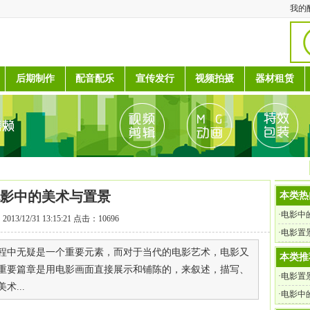
我的
后期制作
配音配乐
宣传发行
视频拍摄
器材租赁
影中的美术与置景
本类热
·
电影中
013/12/31 13:15:21 点击：10696
·
电影置
程中无疑是一个重要元素，而对于当代的电影艺术，电影又
本类推
重要篇章是用电影画面直接展示和铺陈的，来叙述，描写、
·
电影置
...
·
电影中