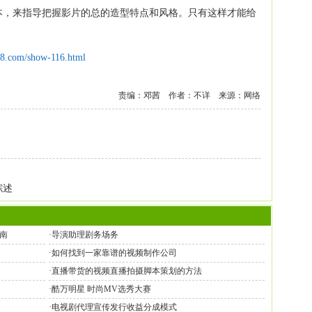
本，来指导把握影片的总的造型特点和风格。只有这样才能给
18.com/show-116.html
责编：邓茜 作者：不详 来源：网络
综述
南
·
导演助理剧务场务
·
如何找到一家靠谱的视频制作公司
·
直播带货的视频直播拍摄脚本策划的方法
·
酷万明星 时尚MV选秀大赛
·
电视剧代理宣传发行收益分成模式