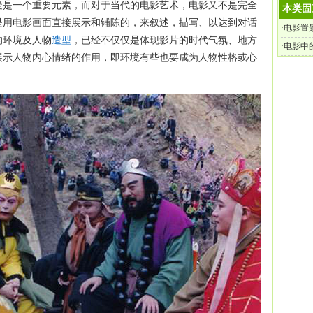
疑是一个重要元素，而对于当代的电影艺术，电影又不是完全
本类固
是用电影画面直接展示和铺陈的，来叙述，描写、以达到对话
·
电影置
的环境及人物
造型
，已经不仅仅是体现影片的时代气氛、地方
·
电影中
展示人物内心情绪的作用，即环境有些也要成为人物性格或心