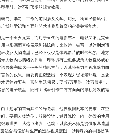
造型手段。达不到预期的观赏效果。
所研究、学习、工作的范围涉及文学、历史、绘画民情风俗、
有广博的学识和全面的艺术修养及较高的审美鉴赏能力。
疑是一个重要元素，而对于当代的电影艺术，电影又不是完全
是用电影画面直接展示和铺陈的，来叙述，描写、以达到对话
的环境及人物造型，已经不仅仅是体现影片的时代气氛、地方
展示人物内心情绪的作用，即环境有些也要成为人物性格或心
觉语言来完成这一任务的精彩章节，以其强有力的视觉魅力而
可言传的效果。而要真正塑造出一个表现力强场景环境，是要
术师往往要有丰富的生活积累，要“行万里路，读万卷书”，
信息的电子硬盘，随时面临着创作中方方面面的厚积薄发的需
，白手起家的首当其冲的缔造者。他要根据剧本的要求，在空
空间。要用人物造型，服装设计，道具陈设，内、外景的使用
的银幕世界，从这点出发，也就可以说美术师是提供银幕造型
整套适合与该影片生产的造型视觉蓝图，以特殊的的手段提供