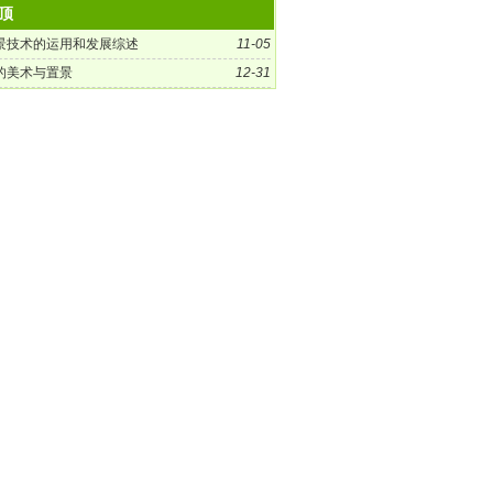
顶
景技术的运用和发展综述
11-05
的美术与置景
12-31