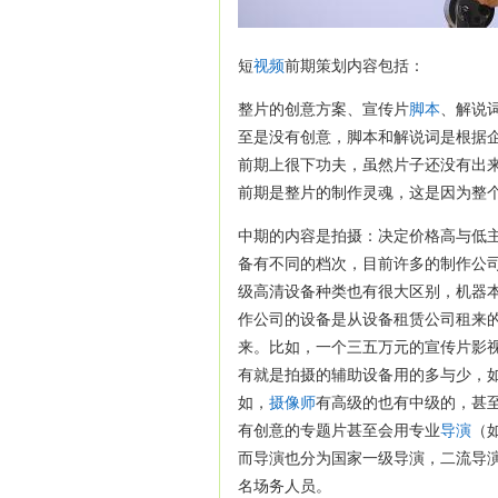
短
视频
前期策划内容包括：
整片的创意方案、宣传片
脚本
、解说
至是没有创意，脚本和解说词是根据
前期上很下功夫，虽然片子还没有出
前期是整片的制作灵魂，这是因为整
中期的内容是拍摄：决定价格高与低
备有不同的档次，目前许多的制作公
级高清设备种类也有很大区别，机器
作公司的设备是从设备租赁公司租来
来。比如，一个三五万元的宣传片影视
有就是拍摄的辅助设备用的多与少，
如，
摄像师
有高级的也有中级的，甚
有创意的专题片甚至会用专业
导演
（
而导演也分为国家一级导演，二流导
名场务人员。