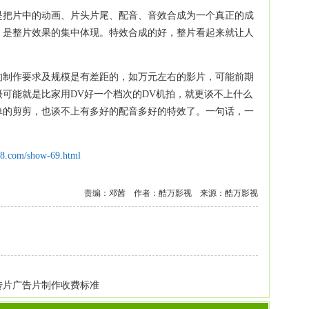
是把片中的动画、片头片尾、配音、音效合成为一个真正的成
。是整片效果的集中体现。特效合成的好，整片看起来就让人
的制作要求及规模是有差距的，如万元左右的影片，可能前期
可能就是比家用DV好一个档次的DV机拍，就更谈不上什么
单的剪剪，也谈不上有多好的配音多好的特效了。一句话，一
18.com/show-69.html
责编：邓茜 作者：酷万影视 来源：酷万影视
传片广告片制作收费标准