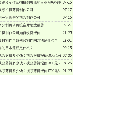
传视频制作从拍摄到剪辑的专业服务指南
07-15
视频拍摄剪辑制作公司
07-17
到一家靠谱的视频制作公司
07-15
切分割剪辑剪接合并缩放裁剪
07-21
拍摄制作公司如何收费报价
11-25
如何制作？短视频制作的方法是什么？
11-01
作的基本流程是什么？
08-15
视频剪辑多少钱？视频剪辑报价600元1分
06-25
视频剪辑多少钱？视频剪辑报价2800元5
01-25
视频剪辑多少钱？视频剪辑报价1700元3
01-25