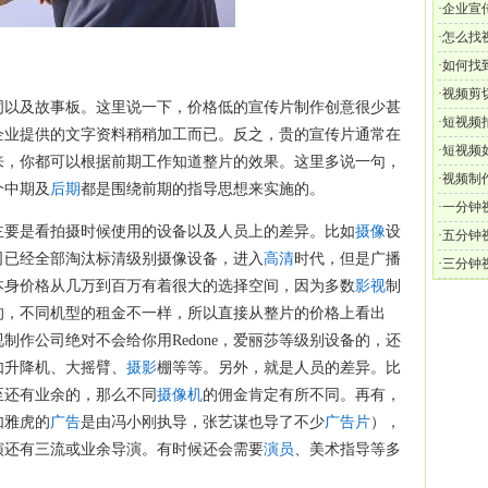
·
企业宣
·
怎么找
·
如何找
·
视频剪
词以及故事板。这里说一下，价格低的宣传片制作创意很少甚
·
短视频
企业提供的文字资料稍稍加工而已。反之，贵的宣传片通常在
·
短视频
来，你都可以根据前期工作知道整片的效果。这里多说一句，
·
视频制
个中期及
后期
都是围绕前期的指导思想来实施的。
·
一分钟
主要是看拍摄时候使用的设备以及人员上的差异。比如
摄像
设
钟
·
五分钟
司已经全部淘汰标清级别摄像设备，进入
高清
时代，但是广播
分钟
·
三分钟
本身价格从几万到百万有着很大的选择空间，因为多数
影视
制
分钟
的，不同机型的租金不一样，所以直接从整片的价格上看出
制作公司绝对不会给你用Redone，爱丽莎等级别设备的，还
如升降机、大摇臂、
摄影
棚等等。另外，就是人员的差异。比
至还有业余的，那么不同
摄像机
的佣金肯定有所不同。再有，
如雅虎的
广告
是由冯小刚执导，张艺谋也导了不少
广告片
），
演还有三流或业余导演。有时候还会需要
演员
、美术指导等多