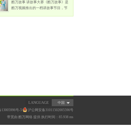
酷万故事 讲故事大赛《酷万故事》是
酷万视频推出的一档讲故事节目，节
目不同于其他娱乐节目以舞台表演为
主的局面，本着“传递正能量”的宗
旨，突出大众参与性、娱乐性，力求
为全国各地的文艺爱好者提供一个放
LANGUAGE
中国
13005996号-5
沪公网安备31011502005596号
带宽由
酷万网络
提供 执行时间：85.938 ms