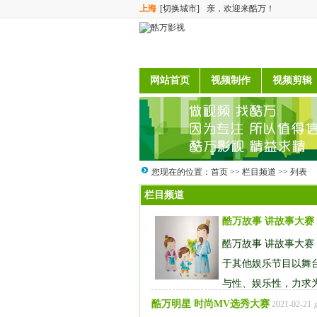
上海
[切换城市]
亲，欢迎来酷万！
网站首页
视频制作
视频剪辑
您现在的位置：
首页
>>
栏目频道
>> 列表
栏目频道
酷万故事 讲故事大赛
酷万故事 讲故事大
于其他娱乐节目以舞
与性、娱乐性，力求为
酷万明星 时尚MV选秀大赛
2021-02-2