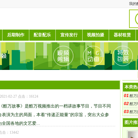
我的
后期制作
配音配乐
宣传发行
视频拍摄
器材租赁
本类热
01
.
酷万
2021-02-27 点击：16124
02
.
酷万
赛《酷万故事》是酷万视频推出的一档讲故事节目，节目不同
03
.
酷万
台表演为主的局面，本着“传递正能量”的宗旨，突出大众参
图片推
全国各地的文艺爱...
1 点击：13442