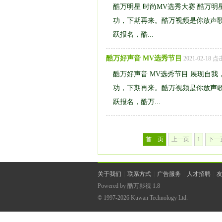
酷万明星 时尚MV选秀大赛 酷万
功，下期再来。酷万视频是你放声
跃报名，酷...
酷万好声音 MV选秀节目
2021-02-18 
酷万好声音 MV选秀节目 展现自我
功，下期再来。酷万视频是你放声
跃报名，酷万...
首 页
上一页
1
下一
关于我们
|
联系方式
|
广告服务
|
人才招聘
|
Powered by
酷万影视
1.8
© 1997-2026
Kuwan Technology Ltd.