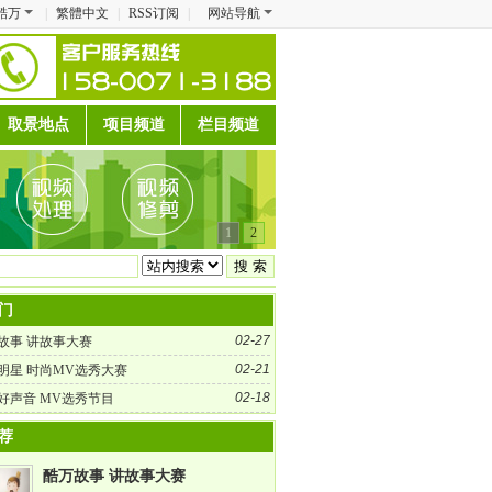
酷万
|
繁體中文
|
RSS订阅
|
网站导航
取景地点
项目频道
栏目频道
1
2
门
02-27
故事 讲故事大赛
02-21
明星 时尚MV选秀大赛
02-18
好声音 MV选秀节目
荐
酷万故事 讲故事大赛