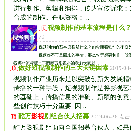
进行制作、剪辑和编排，传达宣传诉求；
合成的制作。任职资格：...
视频制作的基本流程是什么
[顶]
70
视频制作的基本流程是什么？如今随着软件的不断
视频都不再是困难的事情，那么对于想要制作一段
得哪些流程呢？下面酷万影视小编我们大家就...
做好短视频制作的三大关键因素
[顶]
2019-0
视频制作产业历来是以突破创新为发展精
传播的一种手段，短视频制作是将影视艺
的基础上，传播信息的准确、新颖的创意
些创作技巧十分重要 ,因...
酷万
影视
剧组合伙人招募
[顶]
2019-06-26 点
酷万影视剧组面向全国招募合伙人，如果