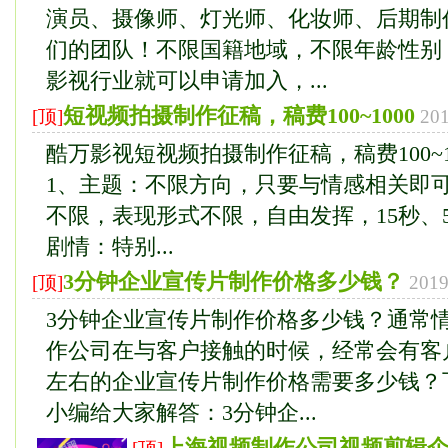
演员、摄像师、灯光师、化妆师、后期制
们的团队！不限国籍地域，不限年龄性别
影视行业就可以申请加入，...
短视频拍摄制作征稿，稿费100~1000
[顶]
20
酷万影视短视频拍摄制作征稿，稿费100~1
1、主题：不限方向，只要与情感相关即
不限，表现形式不限，自由发挥，15秒、5
剧情：特别...
3分钟企业宣传片制作价格多少钱？
[顶]
201
3分钟企业宣传片制作价格多少钱？通常
作公司在与客户接触的时候，经常会有客
左右的企业宣传片制作价格需要多少钱？
小编给大家解答：3分钟企...
上海视频制作公司视频剪辑