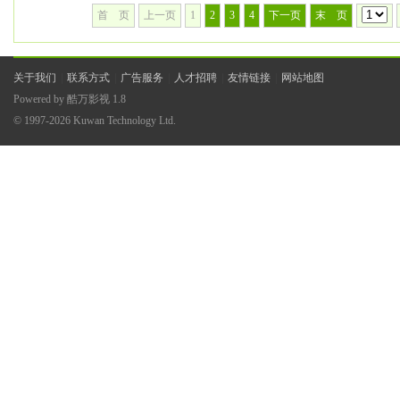
首 页
上一页
1
2
3
4
下一页
末 页
关于我们
|
联系方式
|
广告服务
|
人才招聘
|
友情链接
|
网站地图
Powered by
酷万影视
1.8
© 1997-2026
Kuwan Technology Ltd.