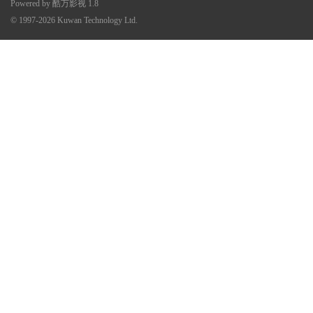
Powered by
酷万影视
1.8
© 1997-2026
Kuwan Technology Ltd.