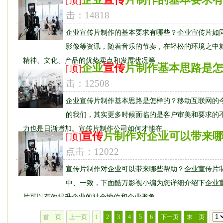
[顶]
击：14818
企业宣传片制作的基本要求有哪些？企业宣传片如
影像等资讯，随着音乐的节奏，在轻松的环境之中
精神、文化、产品的优势卖点和发展状况等，...
企业
宣传
片制作基本思路是
[顶]
击：12508
企业宣传片制作基本思路是怎样的？移动互联网的
的我们，其实更多时候面临的是客户审美和要求的
力也是日渐增加。宣传片制作公司如何才能在...
宣传
片制作对企业可以带来
[顶]
点击：12022
宣传片制作对企业可以带来哪些帮助？企业宣传片
中、一致，下面酷万影视小编为您详细介绍下企业
片可以有效提升企业的社会地位和企业形象，...
首 页
上一页
1
2
3
4
5
6
下一页
末 页