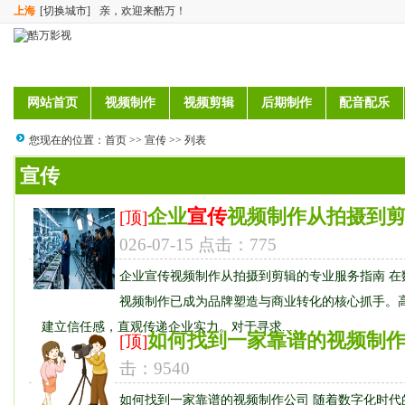
上海
[切换城市]
亲，欢迎来酷万！
网站首页
视频制作
视频剪辑
后期制作
配音配乐
您现在的位置：
首页
>>
宣传
>> 列表
宣传
企业
宣传
视频制作从拍摄到
[顶]
026-07-15 点击：775
企业宣传视频制作从拍摄到剪辑的专业服务指南 在
视频制作已成为品牌塑造与商业转化的核心抓手。
建立信任感，直观传递企业实力。对于寻求...
如何找到一家靠谱的视频制
[顶]
击：9540
如何找到一家靠谱的视频制作公司 随着数字化时代