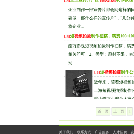
[顶]
企业制作一部宣传片都会问这样的
要做一部什么样的宣传片”，“几分钟
将企业...
短
视频拍摄
制作征稿，稿费100~100
[顶]
酷万影视短视频拍摄制作征稿，稿费1
相关即可；2、类型：题材不限，表
别...
短
视频拍摄
制作公
[顶]
近年来，随着短视频
上海短视频拍摄制作
就让酷万小编为大家介
首 页
上一页
1
关于我们
|
联系方式
|
广告服务
|
人才招聘
|