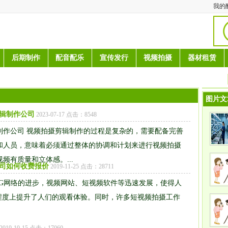
我的
后期制作
配音配乐
宣传发行
视频拍摄
器材租赁
图片文
辑制作公司
2023-07-17 点击：8548
制作公司 视频拍摄剪辑制作的过程是复杂的，需要配备完善
和人员，意味着必须通过整体的协调和计划来进行视频拍摄
频有质量和立体感。...
司如何收费报价
2019-11-25 点击：28711
G网络的进步，视频网站、短视频软件等迅速发展，使得人
程度上提升了人们的观看体验。同时，许多短视频拍摄工作