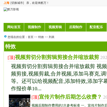
上海
[切换城市]
亲，欢迎来酷万！
网站首页
视频制作
视频剪辑
后期制作
配音配乐
您现在的位置：
首页
>>
特效
>> 列表
特效
视频剪切分割剪辑剪接合并缩放裁剪
[顶]
20
视频剪切分割剪辑剪接合并缩放裁剪 视频
频剪接,视频剪裁,合并视频,添加马赛克,
等。还可以给视频配音,添加特效,添加字
作报价单10...
宣传片制作后期怎么收费？
[顶]
2
视频后期制作费用的3大参考标准 一、宣传片制作