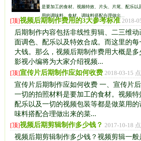
是要加工的食材。视频特效、片头、片尾、配乐以
用的调味料。食材、调味料搭配合理做出...
视频后期制作费用的3大参考标准
[顶]
2018-
后期制作内容包括非线性剪辑、二三维动
面调色、配乐以及特效合成。而这里的每
大钱。那么，视频后期制作费用大概是多
影视小编将为大家介绍视频...
宣传片后期制作应如何收费
[顶]
2018-03-15
宣传片后期制作应如何收费 一、宣传片
一切的拍照材料是要加工的食材。视频特
配乐以及一切的视频包装等都是做菜用的
味料搭配合理做出来的菜...
视频后期剪辑制作多少钱？
[顶]
2017-10-18
视频后期剪辑制作多少钱？视频剪辑一般是工