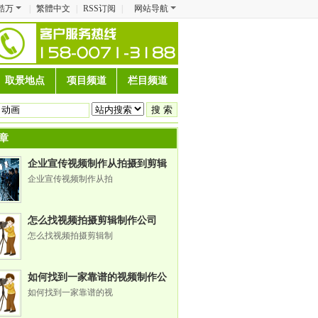
酷万
|
繁體中文
|
RSS订阅
|
网站导航
取景地点
项目频道
栏目频道
章
企业宣传视频制作从拍摄到剪辑
的专业服务指南
企业宣传视频制作从拍
怎么找视频拍摄剪辑制作公司
怎么找视频拍摄剪辑制
如何找到一家靠谱的视频制作公
司
如何找到一家靠谱的视