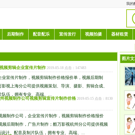
我的
后期制作
配音配乐
宣传发行
视频拍摄
器材租赁
图片文
视频剪辑企业宣传片制作
2019-05-18 点击：147483
企业宣传片制作，视频剪辑制作价格报价单，视频后期制
万影视上海分公司提供视频策划、导演、摄影、剪辑合成、
队伍，拥有专业、高端、...
州视频制作公司视频剪辑宣传片制作价格
2019-05-15 点击：8130
视频制作公司，企业宣传片制作，视频剪辑制作价格报价
视频后期制作，广告片制作；酷万影视杭州分公司提供视频
设计、配音及制片队伍，拥有专业、高端、...