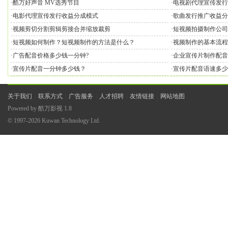
·
酷万好声音 MV选秀节目
·
电视剧代理宣传发行
·
电影代理宣传发行收益分成模式
·
歌曲发行推广收益分
·
视频剪切分割剪辑剪接合并缩放裁剪
·
短视频拍摄制作公司
·
短视频如何制作？短视频制作的方法是什么？
·
视频制作的基本流程
·
广告配音价格多少钱一分钟?
·
企业宣传片制作配音
·
宣传片配音一分钟多少钱？
·
宣传片配音语速多少
关于我们
|
联系方式
|
广告服务
|
人才招聘
|
友情链接
|
网站地图
Powered by
酷万影视
1.8
© 1997-2026
Kuwan Technology Ltd.