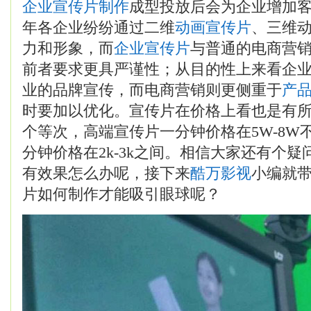
企业宣传片制作
成型投放后会为企业增加
年各企业纷纷通过二维
动画
宣传片
、三维
力和形象，而
企业宣传片
与普通的电商营
前者要求更具严谨性；从目的性上来看企
业的品牌宣传，而电商营销则更侧重于
产
时要加以优化。宣传片在价格上看也是有
个等次，高端宣传片一分钟价格在5W-8W
分钟价格在2k-3k之间。相信大家还有个
有效果怎么办呢，接下来
酷万
影视
小编就
片如何制作才能吸引眼球呢？