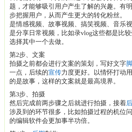
题，才能够吸引用户产生了解的兴趣。有
步把握用户，从而产生更大的转化粉丝。
是情感视频、故事视频、搞笑视频、音乐
是分享日常视频，比如录vlog这些都是比
选择其中一个去做。
第2步、文案
拍摄之前都会进行文案的策划，写好文字
一点，后续的
宣传
力度更好。以情怀打动
的是故事，这样的文案就是最高境界。
第3步、拍摄
然后完成前两步骤之后就进行拍摄，接着
涉及到的环节很多，比如拍摄过程的机位
的编辑软件会更加事半功倍。