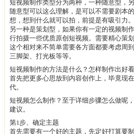
短视频制作类型分为两种，一种随意型，
随意型可以这么理解，是可以不需要剧本
想，想到什么就可以拍，前提是有吸引力
另一种是策划型，如果你有一定的视频制
行拍摄一些优质原创短视频。需要精心策
这个相对来不简单需要各方面都要考虑周
三脚架、打光板等等。
短视频制作的方法是什么？怎样制作出好
首先把更多心思放到内容创作上，毕竟现
代。
短视频怎么制作？至于详细步骤怎么做呢
建议。
第1步、确定主题
首先需要有一个好的主题，先定好打算要