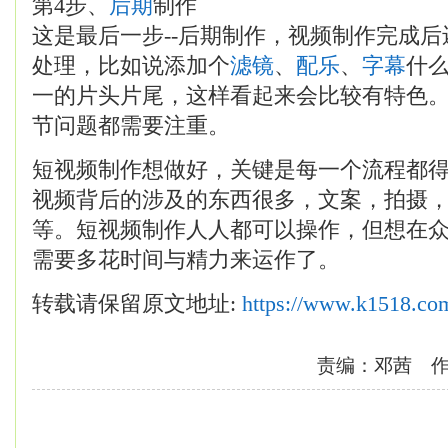
第4步、
后期
制作
这是最后一步--后期制作，视频制作完成
处理，比如说添加个
滤镜
、
配乐
、
字幕
什
一的片头片尾，这样看起来会比较有特色
节问题都需要注重。
短视频制作想做好，关键是每一个流程都
视频背后的涉及的东西很多，文案，拍摄
等。短视频制作人人都可以操作，但想在
需要多花时间与精力来运作了。
转载请保留原文地址:
https://www.k1518.co
责编：邓茜 