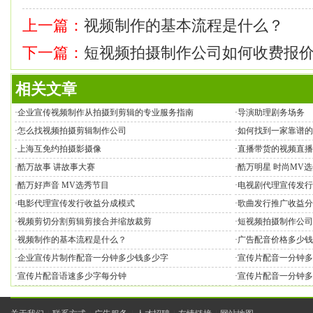
上一篇：
视频制作的基本流程是什么？
下一篇：
短视频拍摄制作公司如何收费报
相关文章
·
企业宣传视频制作从拍摄到剪辑的专业服务指南
·
导演助理剧务场务
·
怎么找视频拍摄剪辑制作公司
·
如何找到一家靠谱的
·
上海互免约拍摄影摄像
·
直播带货的视频直播
·
酷万故事 讲故事大赛
·
酷万明星 时尚MV
·
酷万好声音 MV选秀节目
·
电视剧代理宣传发行
·
电影代理宣传发行收益分成模式
·
歌曲发行推广收益分
·
视频剪切分割剪辑剪接合并缩放裁剪
·
短视频拍摄制作公司
·
视频制作的基本流程是什么？
·
广告配音价格多少钱
·
企业宣传片制作配音一分钟多少钱多少字
·
宣传片配音一分钟多
·
宣传片配音语速多少字每分钟
·
宣传片配音一分钟多