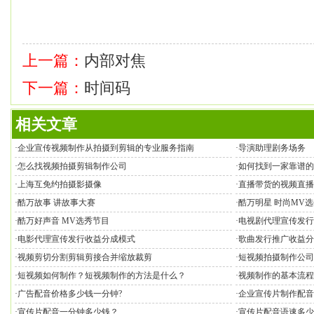
上一篇：
内部对焦
下一篇：
时间码
相关文章
·
企业宣传视频制作从拍摄到剪辑的专业服务指南
·
导演助理剧务场务
·
怎么找视频拍摄剪辑制作公司
·
如何找到一家靠谱的
·
上海互免约拍摄影摄像
·
直播带货的视频直播
·
酷万故事 讲故事大赛
·
酷万明星 时尚MV
·
酷万好声音 MV选秀节目
·
电视剧代理宣传发行
·
电影代理宣传发行收益分成模式
·
歌曲发行推广收益分
·
视频剪切分割剪辑剪接合并缩放裁剪
·
短视频拍摄制作公司
·
短视频如何制作？短视频制作的方法是什么？
·
视频制作的基本流程
·
广告配音价格多少钱一分钟?
·
企业宣传片制作配音
·
宣传片配音一分钟多少钱？
·
宣传片配音语速多少