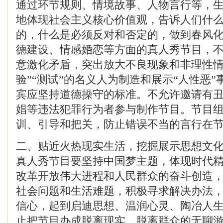
通过环节规则、情境故事、人物言行等，
地体现社会主义核心价值观，告诉人们什
的，什么是必须反对和否定的，做到春风
德建设、情感婚恋等方面的真人秀节目，
意激化矛盾，突出放大不良现象和非理性情
验”“测试”的名义人为制造和展示“人性恶
宾应坚持道德操守的标准。不允许邀请有
娼等违法犯罪行为者参与制作节目。节目
训、引导和把关，防止错误不当的言行在
二、贴近火热现实生活，挖掘展示思想文
真人秀节目要坚持中国梦主题，体现时代
改革开放伟大进程和人民群众的奋斗创造
社会问题和生活难题，积极寻求解决办法
信心，起到启迪思想、温润心灵、陶冶人
止把节目办成脱离现实、脱离群众的无聊