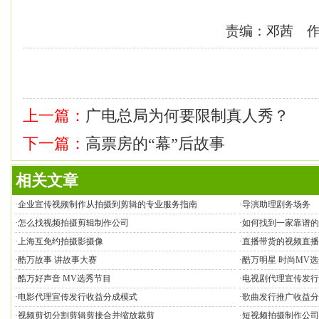
责编：邓茜 
上一篇：
广电总局为何要限制真人秀？
下一篇：
高票房的“幕”后故事
相关文章
·
企业宣传视频制作从拍摄到剪辑的专业服务指南
·
导演助理剧务场务
·
怎么找视频拍摄剪辑制作公司
·
如何找到一家靠谱的
·
上海互免约拍摄影摄像
·
直播带货的视频直播
·
酷万故事 讲故事大赛
·
酷万明星 时尚MV
·
酷万好声音 MV选秀节目
·
电视剧代理宣传发行
·
电影代理宣传发行收益分成模式
·
歌曲发行推广收益分
·
视频剪切分割剪辑剪接合并缩放裁剪
·
短视频拍摄制作公司