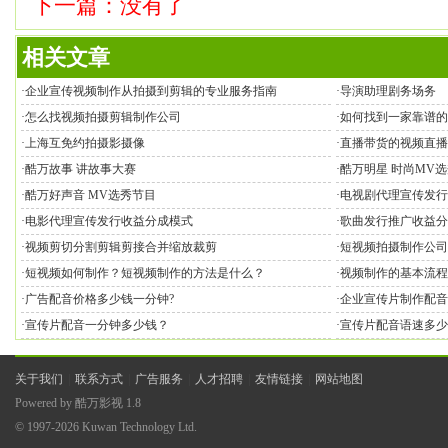
下一篇：没有了
相关文章
·
企业宣传视频制作从拍摄到剪辑的专业服务指南
·
导演助理剧务场务
·
怎么找视频拍摄剪辑制作公司
·
如何找到一家靠谱的
·
上海互免约拍摄影摄像
·
直播带货的视频直播
·
酷万故事 讲故事大赛
·
酷万明星 时尚MV
·
酷万好声音 MV选秀节目
·
电视剧代理宣传发行
·
电影代理宣传发行收益分成模式
·
歌曲发行推广收益分
·
视频剪切分割剪辑剪接合并缩放裁剪
·
短视频拍摄制作公司
·
短视频如何制作？短视频制作的方法是什么？
·
视频制作的基本流程
·
广告配音价格多少钱一分钟?
·
企业宣传片制作配音
·
宣传片配音一分钟多少钱？
·
宣传片配音语速多少
关于我们
|
联系方式
|
广告服务
|
人才招聘
|
友情链接
|
网站地图
Powered by
酷万影视
1.8
© 1997-2026
Kuwan Technology Ltd.