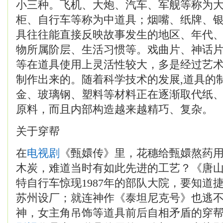
小三种。飞机、大炮、汽车、军舰等称为
柜、自行车等称为中道具；烟嘴、纸牌、
具往往能直接反映故事发生的地区、年代
物所属阶层、生活习惯等。戏曲片、神话
等在道具使用上灵活性较大，多是经过艺
制作出来的。随着科学技术的发展,道具的
金、玻璃钢、塑料等材料正在逐渐取代纸
原料，而且内部构造越来越精巧、复杂。
关于穿帮
在
电视剧
《甄嬛传》里，花穗给甄嬛熬药
木炭，难道当时有如此先进的工艺？《唐
特自行车惊现1987年的部队大院，要知道捷
苏州设厂；就连神作《泰坦尼克号》也逃
神，女主角吊饰等道具前后自相矛盾的穿