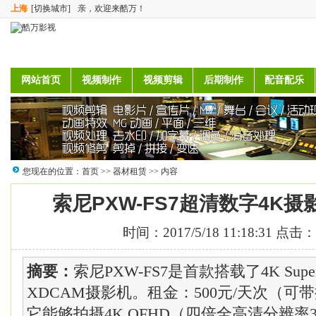
上海
[切换城市]
亲，欢迎来酷万！
网站首页
视频制作
视频剪辑
后期制作
配音配乐
您现在的位置：
首页
>>
器材租赁
>> 内容
索尼PXW-FS7超清数字4K
时间：2017/5/18 11:18:31 点击：
摘要：
索尼PXW-FS7是首款搭载了4K Supe
XDCAM摄影机。租金：500元/天次（可
它能够拍摄4K QFHD（四倍全高清分辨率3840