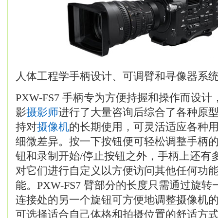
人体工程学手柄设计、可调臂和寻像器系
PXW-FS7 手柄专为方便持握和操作而设计
影
摄影师
进行了大量咨询后综合了各种原
持对
摄像机
的长期使用，可灵活适应各种
细微差异。按一下按钮便可轻松调整手柄
钮和录制开始/停止按钮之外，手柄上还有
对它们进行自定义以方便访问其他任何功
能。PXW-FS7 臂部分的长度只需通过旋
连接处的另一个旋钮可方便地调整摄像机
可选择适合自己体格和拍摄位置的舒适方