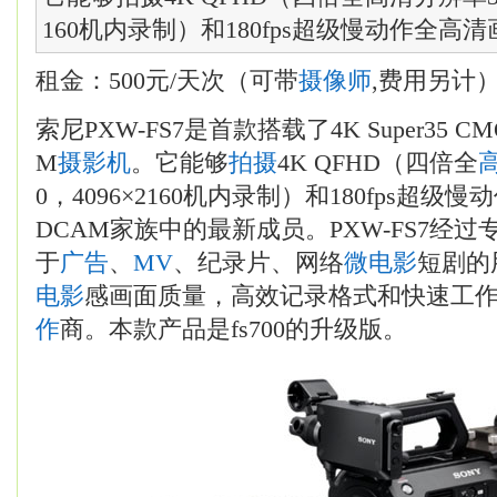
160机内录制）和180fps超级慢动作全高清画
租金：500元/天次（可带
摄像师
,费用另计
索尼PXW-FS7是首款搭载了4K Super35 
M
摄影机
。它能够
拍摄
4K QFHD（四倍全
0，4096×2160机内录制）和180fps超
DCAM家族中的最新成员。PXW-FS7经
于
广告
、
MV
、纪录片、网络
微电影
短剧的
电影
感画面质量，高效记录格式和快速工
作
商。本款产品是fs700的升级版。