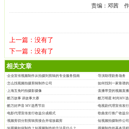
责编：邓茜 
上一篇：没有了
下一篇：没有了
相关文章
·
企业宣传视频制作从拍摄到剪辑的专业服务指南
·
导演助理剧务场务
·
怎么找视频拍摄剪辑制作公司
·
如何找到一家靠谱的
·
上海互免约拍摄影摄像
·
直播带货的视频直播
·
酷万故事 讲故事大赛
·
酷万明星 时尚MV
·
酷万好声音 MV选秀节目
·
电视剧代理宣传发行
·
电影代理宣传发行收益分成模式
·
歌曲发行推广收益分
·
视频剪切分割剪辑剪接合并缩放裁剪
·
短视频拍摄制作公司
·
短视频如何制作？短视频制作的方法是什么？
·
视频制作的基本流程