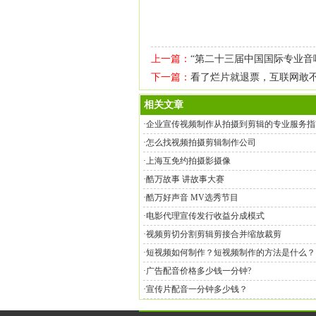
上一篇：
“第二十三届中国国际专业音
下一篇：
看了烂片就退票，互联网敢
相关文章
·
企业宣传视频制作从拍摄到剪辑的专业服务指
·
怎么找视频拍摄剪辑制作公司
·
上海互免约拍摄影摄像
·
酷万故事 讲故事大赛
·
酷万好声音 MV选秀节目
·
电影代理宣传发行收益分成模式
·
视频剪切分割剪辑剪接合并缩放裁剪
·
短视频如何制作？短视频制作的方法是什么？
·
广告配音价格多少钱一分钟?
·
宣传片配音一分钟多少钱？