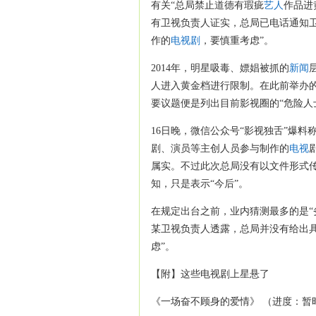
有关“总局禁止道德有瑕疵
艺人
作品进
有卫视负责人证实，总局已电话通知卫
作的
电视剧
，要慎重考虑”。
2014年，明星吸毒、嫖娼被抓的
新闻
人进入黄金档进行限制。在此前举办
要议题便是列出目前影视圈的“危险人士
16日晚，微信公众号“影视独舌”爆
剧、演员等主创人员参与制作的
电视
属实。不过此次总局没有以文件形式
知，只是表示“今后”。
在规定出台之前，业内猜测最多的是“
某卫视负责人透露，总局并没有给出具
虑”。
【附】这些电视剧上星悬了
《一场奋不顾身的爱情》 （进度：暂