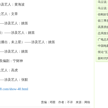
·
马云说
涉及艺人：黄海波
刚好有
·
马云说
及艺人：文章
事，你
·
你刚好
就找他
·
前三季度
——涉及艺人：姚笛
·
高票房
播）——涉及艺人：姚笛
·
总局发
·
广电总
道播出，未上星）——涉及艺人：姚笛
·
中国电
——涉及艺人：姚笛
·
简论“
·
新时代
及编剧：宁财神
及艺人：高虎
——涉及艺人：张默
18.com/show-40.html
责编：邓茜 作者：不详 来源：网络