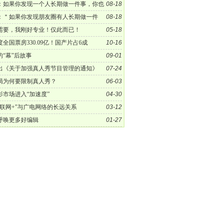
：如果你发现一个人长期做一件事，你也
08-18
需求，你就找他吧！
：＂如果你发现朋友圈有人长期做一件
08-18
观察他很久，如果他还在做，你也刚好有需求，
需要，我刚好专业！仅此而已！
05-18
吧！＂
全国票房330.09亿！国产片占6成
10-16
的“幕”后故事
09-01
出《关于加强真人秀节目管理的通知》
07-24
局为何要限制真人秀？
06-03
影市场进入“加速度”
04-30
互联网+”与广电网络的长远关系
03-12
呼唤更多好编辑
01-27