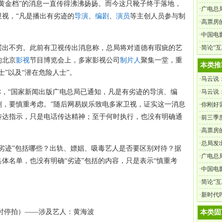
黄金档”的消息一直传得沸沸扬扬。而今这只靴子终于落地，
·
广电总
视，“凡是播出有劣迹的
导演
、
编剧
、
演员
等主创人员参与制
·
高票房
·
中国电
层出不穷。此前有卫视传出消息称，总局将对道德有瑕疵的艺
·
简论“
的北京
影视
节目博览会上，多家影视公司
制片人
聚集一堂，重
本类推
”以及“潜在危险人士”。
·
马云说
刚好有
料称，“国家新闻出版广电总局已通知，凡是有劣迹的导演、编
·
马云说
剧，要慎重考虑。”随后网易娱乐致电多家卫视，证实这一消息
事，你
·
你刚好
传达指示，只是电话传达精神；至于何时执行，也没有明确通
就找他
·
前三季度
·
高票房
·
总局发
劣迹”包括哪些？出轨、嫖娼、吸毒艺人是否要区别对待？据
·
广电总
体名单，也没有明确“劣迹”包括的内容，只是表示“慎重考
·
中国电
·
简论“
·
新时代
时停拍）——涉及艺人：黄海波
本类固