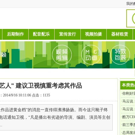
我的
后期制作
配音配乐
宣传发行
视频拍摄
器材租赁
艺人" 建议卫视慎重考虑其作品
本类热
·
你刚好
2014/9/16 10:11:06 点击：1135
·
马云说
刚好有
·
马云说
人作品进黄金档”的消息一直传得沸沸扬扬。而今这只靴子终
事，你
·
酷万C
电话通知卫视，“凡是播出有劣迹的导演、编剧、演员等主创
就找他
业转型
.
·
前三季度
·
总局发