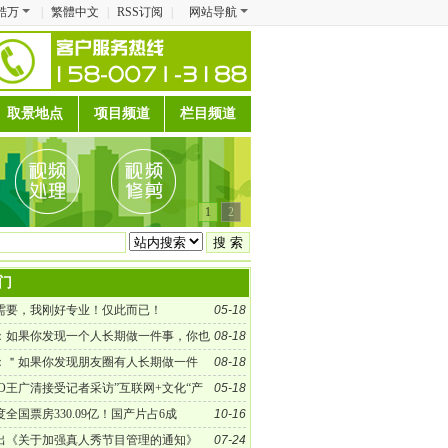
酷万
|
繁體中文
|
RSS订阅
|
网站导航
取景地点
项目频道
栏目频道
1
2
门
需要，我刚好专业！仅此而已！
05-18
：如果你发现一个人长期做一件事，你也
08-18
需求，你就找他吧！
：＂如果你发现朋友圈有人长期做一件
08-18
观察他很久，如果他还在做，你也刚好有需求，
EO王广清接受记者采访”互联网+文化“产
05-18
吧！＂
发展
全国票房330.09亿！国产片占6成
10-16
出《关于加强真人秀节目管理的通知》
07-24