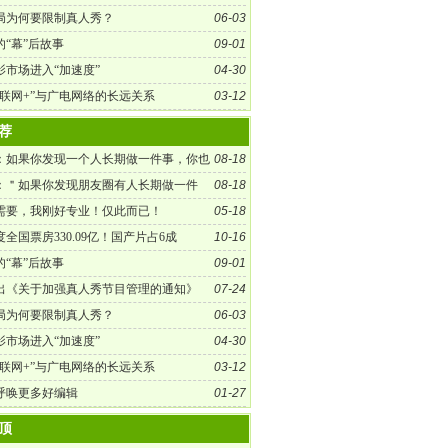
局为何要限制真人秀？
06-03
的“幕”后故事
09-01
影市场进入“加速度”
04-30
互联网+”与广电网络的长远关系
03-12
荐
：如果你发现一个人长期做一件事，你也
08-18
需求，你就找他吧！
：＂如果你发现朋友圈有人长期做一件
08-18
观察他很久，如果他还在做，你也刚好有需求，
需要，我刚好专业！仅此而已！
05-18
吧！＂
全国票房330.09亿！国产片占6成
10-16
的“幕”后故事
09-01
出《关于加强真人秀节目管理的通知》
07-24
局为何要限制真人秀？
06-03
影市场进入“加速度”
04-30
互联网+”与广电网络的长远关系
03-12
呼唤更多好编辑
01-27
顶